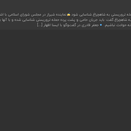
مله تروریستی به شاهچراغ شناسایی شود
نماینده شیراز در مجلس شورای اسلامی با اشا
ه شاهچراغ گفت: باید جریان حامی و پشت پرده حمله تروریستی شناسایی شده و با آنها ب
ونه حوادث نباشیم.
جعفر قادری در گفت‌وگو با ایسنا اظهار […]