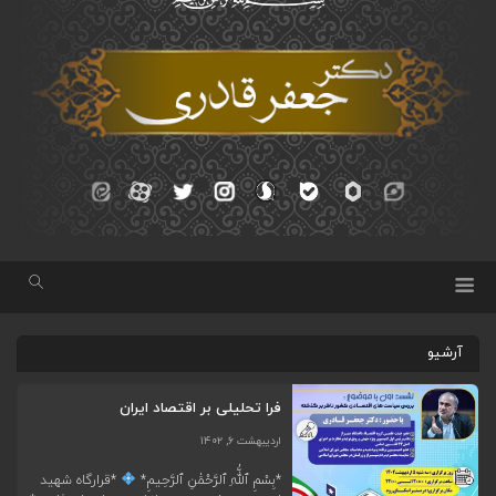
آرشیو
فرا تحلیلی بر اقتصاد ایران
اردیبهشت ۶, ۱۴۰۲
*بِسْمِ ٱللَّٰهِ ٱلرَّحْمَٰنِ ٱلرَّحِیمِ*
*قرارگاه شهید