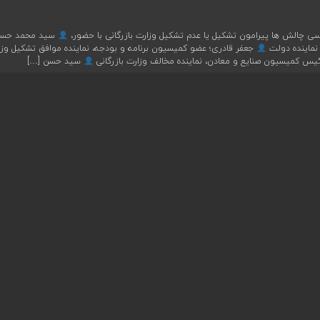
ی چالش ها پیرامون تشکیل یا عدم تشکیل وزارت بازرگانی با حضور،
سید محمد حسی
نماینده دولت
جعفر قادری؛ عضو کمیسیون برنامه و بودجه، نماینده موافق تشکیل وزا
س کمیسیون صنایع و معادن، نماینده مخالف وزارت بازرگانی
سید حسن […]