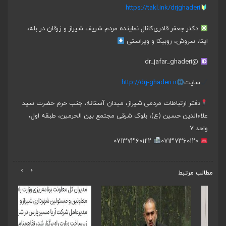
https://takl.ink/drjghaderi
دکتر جعفر قادری
کانال نماینده مردم شریف شیراز و زرقان در بله،
ایتا، سروش، روبیکا و ویراستی
@dr_jafar_ghaderi
سایت
http://drj-ghaderi.ir
دفتر ارتباطات مردمی:
شیراز، میدان آستانه، جنب حرم حضرت سید
علاءالدین حسین (ع)، بلوک شرقی مجتمع بین الحرمین، طبقه اول،
واحد ۷
۰۷۱۳۷۳۶۰۱۲۲
۰۷۱۳۷۳۶۰۱۲۰
›
‹
مطالب مرتبط