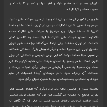
نگهبان هم در آنجا حضور دارند و نظر آنها در تعیین تکلیف شدن
مصوبه مجلس اثرگذار است.
قادری در تشریح ابهامات و ایرادات وارده از سوی هیئت عالی نظارت
مجمع به تناسبی شدن انتخابات مجلس در تهران، گفت: ما دو جلسه
تقریبا ۵ ساعته درباره این موضوع با هیئت عالی نظارت مجمع
داشتیم. اعضای هیئت عالی نظارت ۵ ایراد عمده به تناسبی شدن
انتخابات در تهران داشتند. یکی اینکه می‌گفتند چرا فقط شهر تهران
مشمول اجرای این مصوبه باشد و دیگر شهرهای بزرگ مستثنی شده‌اند.
بر همین مبنا معتقد بودند که این نوعی تبعیض و ناعدالتی در اجرای
قانون است. ما در پاسخ به اعضای هیئت عالی تاکید کردیم که قرار
است این مصوبه به شکل آزمایشی در تهران برگزار شود تا ایرادات و
اشکالات آن برطرف شود تا در دوره‌های آینده انتخابات در سایر
حوزه‌های انتخاباتی چندنماینده‌ای نیز به همین منوال برگزار شود.
نماینده شیراز در مجلس ادامه داد: ایراد دیگری که اعضای هیئت عالی
نظارت مجمع به مصوبه می‌گرفتند این بود که معتقد بودند تناسبی
شدن فرآیند انتخابات برخلاف عدالت است. در حالی که اگر نگاهی به
انتخابات در دنیا بیندازید از نظر مترقی‌ترین نظامات حکمرانی در دنیا،