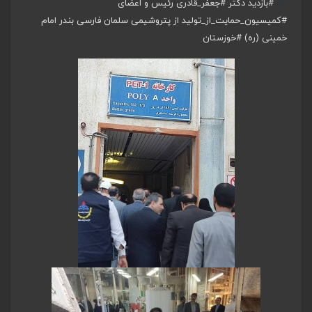
#بازدید
دکتر
#جعفر_قادری
رئیس و اعضای
#کمیسیون_حمایت_از_تولید
از پتروشیمی سلمان فارسی بندر امام
خمینی (ره)
#خوزستان