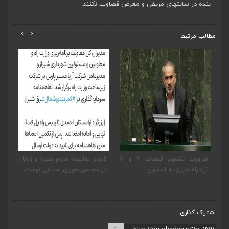
بنده در سایتهای مریض و مغرض قضاوت نکنند.
›
‹
مطالب مرتبط
یر
ضرورت تکمیل قطعات ۷ و ۸
قادری نماینده مردم شیراز و زرقان
پی
به
آزادراه شیراز به اصفهان
در مجلس شورای اسلامی نوشت
نما
بخ
اشتراک گذاری :