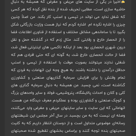
اخیراً در یکی از سایت های مریض و مغرض که همیشه به دنبال
حاشیه سازی است، مطلبی تحریف شده از بنده نقل کرده که هر کسی
که شغل ندارد می تواند در تپسی و اسنپ کار بکند. من اصلاً چنین
چیزی را اشاره نکرده ام. اشاره کردم که نیاز هست وزارت بازرگانی شکل
بگیرد تا با ساماندهی مشاغل مختلف و استفاده از فناوری اطلاعات فضا
را از انحصار خارج و رقابتی کند. مثال زدم که در گذشته حمل و نقل
درون شهری انحصاری بود بعد از اینکه تاکسی های اینترنتی فعال شد،
فضا از حالت انحصاری خارج شد، به گونه ای که حتی افرادی هم که
شغلی ندارند میتوانند بصورت موقت با استفاده از تپسی و اسنپ
حداقل درآمدی را داشته باشند. به هیچ وجه این اتهامات به فردی که
تمام وقتش را برای افزایش سرمایه گذاریهای صنعتی و کشاورزی
گذاشته است، نمی چسبد. من همیشه به دنبال سرمایه گذاری های
کلی و کلان و احداث پالایشگاه، پتروشیمی، فولاد و سایر واحدهای بزرگ
و کوچک صنعتی و کشاورزی بوده و عملکردم معرف دیدگاه من هست.
اتهاماتی که این سایت و سایر سایتهای مریض و مغرض وارد می‌کنند،
وصله ای نیست که به من بچسبد. در سال آخر مجلس این شیطنتهای
رسانه‌ای موضوعی متداول است و از دوستان انتظار داریم که به کلیت
صحبتهای بنده توجه کنند و براساس بخشهای تقطیع شده صحبتهای