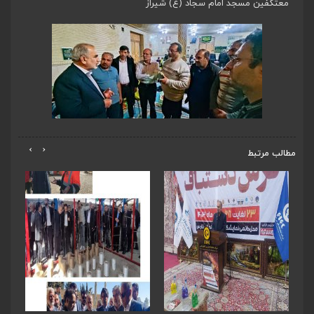
معتکفین مسجد امام سجاد (ع) شیراز
›
‹
مطالب مرتبط