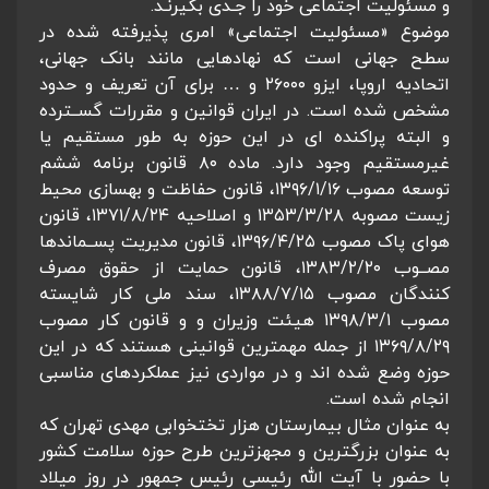
و مسئولیت اجتماعی خود را جـدی بگیرنـد.
موضوع «مسئولیت اجتماعی» امری پذیرفته شده در
سطح جهانی است که نهادهایی مانند بانک جهانی،
اتحادیه اروپا، ایزو ۲۶۰۰۰ و … برای آن تعریف و حدود
مشخص شده است. در ایران قوانین و مقررات گســترده
و البته پراکنده ای در این حوزه به طور مستقیم یا
غیرمستقیم وجود دارد. ماده ۸۰ قانون برنامه ششم
توسعه مصوب ۱۳۹۶/۱/۱۶، قانون حفاظت و بهسازی محیط
زیست مصوبه ۱۳۵۳/۳/۲۸ و اصلاحیه ۱۳۷۱/۸/۲۴، قانون
هوای پاک مصوب ۱۳۹۶/۴/۲۵، قانون مدیریت پســماندها
مصــوب ۱۳۸۳/۲/۲۰، قانون حمایت از حقوق مصرف
کنندگان مصوب ۱۳۸۸/۷/۱۵، سند ملی کار شایسته
مصوب ۱۳۹۸/۳/۱ هیئت وزیران و‌ و قانون کار مصوب
۱۳۶۹/۸/۲۹‌ از جمله مهمترین قوانینی هستند که در این
حوزه وضع شده اند و در مواردی نیز عملکردهای مناسبی
انجام شده است.
به عنوان مثال بیمارستان هزار تختخوابی مهدی تهران که
به عنوان بزرگترین و مجهزترین طرح حوزه سلامت کشور
با حضور با آیت الله رئیسی رئیس جمهور در روز میلاد