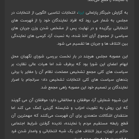
به گزارش خبرنگار پارلمانی
ایرنا
، انتخابات تناسبی الگویی از انتخابات در
مجلس به شمار می رود که افراد نمایندگان خود را از فهرست های
انتخاباتی برگزیده و در نهایت پس از مشخص شدن وزن جریان های
سیاسی از مجموع آرای اخذ شده، به نسبت آرا، کرسی های نمایندگی
بین ائتلاف ها و جریان ها تقسیم می شود.
این مصوبه مجلس هرچند در بار نخست بررسی شورای نگهبان محل
ابهام اعضای این شورا بود که برطرف شد اما هیات عالی نظارت بر
سیاست های کلی مجمع تشخیص مصلحت نظام آن را مغایر با برخی
بندهای سیاست های کلی انتخابات تشخیص داد؛ سرانجام با اصرار
نمایندگان بر تصمیم خود این مصوبه راهی مجمع شد.
این شیوه شمارش آرا، موافقان و مخالفانی دارد؛ موافقان آن می گویند
که این روش به تقویت احزاب و شایسته گزینی کمک می کند اما
منتقدان اشکالات متعددی برای آن فهرست می‌کنند که مهمترین آن
قطع رابطه مستقیم مردم با نماینده، نادیده گرفتن شرایط اجتماعی
حاکم بر تهران، بروز ائتلاف های یک شبه انتخاباتی و وامدار شدن فرد
به فهرست ها به جای مردم است.