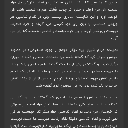
ما این شیوه عین شایسته سالاری است زیرا در نظام اکثریتی کل افراد
لیست رای می آورند و حتی اگر چوب خُشک هم در لیست باشد رای
خواهد آورد و این شایسته سالاری نیست، ولی در نظام تناسبی هر
جریانی متناسب با وزن رای خود کرسی می گیرند و افراد ضعیف
فهرست رای نمی آورند و این افراد توانمند و شاخص هستند که رای می
آورند.
نماینده مردم شیراز ایراد دیگر مجمع را وجود «تبعیض» در مصوبه
مجلس عنوان کرد که گفته شده چرا انتخابات تناسبی فقط در تهران
برگزار شود. او گفت: در یکی از جلسات گفتند نظام تناسبی باید بیشتر
به فهرست ها بها بدهد و به افراد بها ندهد و ما با اصلاحاتی که انجام
دادیم، نقش فهرست ها را پر رنگ‌تر کردیم اما پس از آن از اینکه نقش
احزاب پررنگ شده بود، به این موضوع ایراد گرفته شد.
این نماینده مجلس توضیح داد: ایرادی که گرفتند این بود که می
گفتند سیاست های کلی انتخابات در حمایت از افراد است در صورتی
که خودشان می دانند در نظام تناسبی افراد دیگر کنار فهرست ها قرار
نمی گیرند و نظام تناسبی دقیقا نظام رقابت فهرست ها است. فهرست
می‌تواند باز یا بسته باشد ولی اینکه ما بیاییم کنار فهرست اسم افراد را