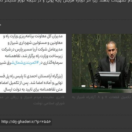
دم تسهیلات بدهند. زیرا اگر دوباره افزایش پایه پولی و در نتیجه تورم شدیدتر د
‹
رورت تکمیل قطعات ۷ و ۸ آزادراه شیراز به
قادری نماینده مردم شیراز و زرقان در مجلس
پیگیری دکتر 
شورای اسلامی نوشت
ارتقاء داریون