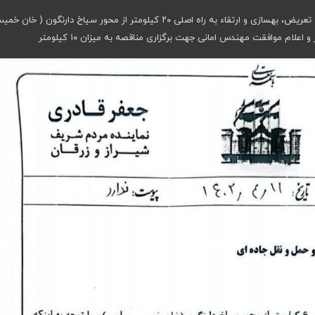
پیگیری جعفر قادری نماینده شیراز جهت برگزاری مناقصه تعریض، بهسازی و ارتقاء به راه اصلی ۲۰ کیلومتر از محور سیاخ دارنگون (
علام موافقت مهندس امانی جهت برگزاری مناقصه به میزان ۱۰ کیلومتر