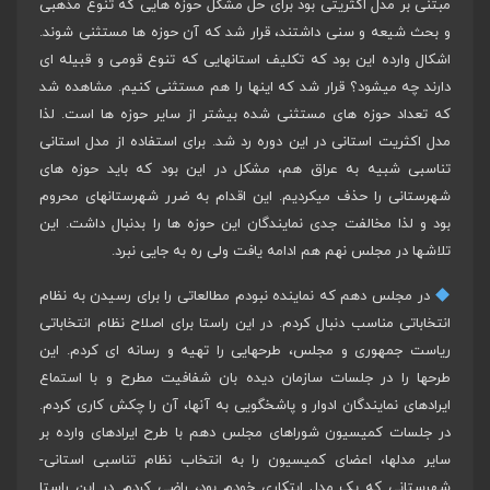
مبتنی بر مدل اکثریتی بود برای حل مشکل حوزه هایی که تنوع مذهبی
و بحث شیعه و سنی داشتند، قرار شد که آن حوزه ها مستثنی شوند.
اشکال وارده این بود که تکلیف استانهایی که تنوع قومی و قبیله ای
دارند چه میشود؟ قرار شد که اینها را هم مستثنی کنیم. مشاهده شد
که تعداد حوزه های مستثنی شده بیشتر از سایر حوزه ها است. لذا
مدل اکثریت استانی در این دوره رد شد. برای استفاده از مدل استانی
تناسبی شبیه به عراق هم، مشکل در این بود که باید حوزه های
شهرستانی را حذف میکردیم. این اقدام به ضرر شهرستانهای محروم
بود و لذا مخالفت جدی نمایندگان این حوزه ها را بدنبال داشت. این
تلاشها در مجلس نهم هم ادامه یافت ولی ره به جایی نبرد.
در مجلس دهم که نماینده نبودم مطالعاتی را برای رسیدن به نظام
انتخاباتی مناسب دنبال کردم. در این راستا برای اصلاح نظام انتخاباتی
ریاست جمهوری و مجلس، طرحهایی را تهیه و رسانه ای کردم. این
طرحها را در جلسات سازمان دیده بان شفافیت مطرح و با استماع
ایرادهای نمایندگان ادوار و پاشخگویی به آنها، آن را چکش کاری کردم.
در جلسات کمیسیون شوراهای مجلس دهم با طرح ایرادهای وارده بر
سایر مدلها، اعضای کمیسیون را به انتخاب نظام تناسبی استانی-
شهرستانی که یک مدل ابتکاری خودم بود، راضی کردم. در این راستا