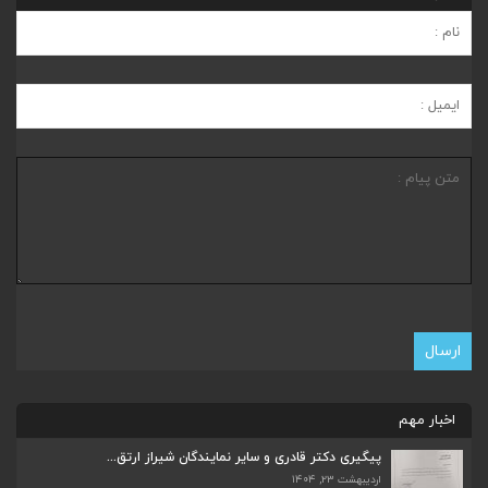
اخبار مهم
پیگیری دکتر قادری و سایر نمایندگان شیراز ارتق...
اردیبهشت ۲۳, ۱۴۰۴
ضرورت تکمیل قطعات ۷ و ۸ آزادراه شیراز به اصفه...