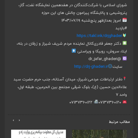
شورای اسلامی با شرکت‌کنندگان در هفدهمین نمایشگاه نفت، گاز،
پتروشیمی و پالایشگاه پیرامون چالش های این حوزه
امروز بعدازظهر پنج‌شنبه ۱۴۰۳/۰۷/۱۹
#بازدید
https://takl.ink/drjghaderi
دکتر جعفر قادری
کانال نماینده مردم شریف شیراز و زرقان در بله،
ایتا، سروش، روبیکا و ویراستی
@dr_jafar_ghaderi
سایت
http://drj-ghaderi.ir
دفتر ارتباطات مردمی:
شیراز، میدان آستانه، جنب حرم حضرت سید
علاءالدین حسین (ع)، بلوک شرقی مجتمع بین الحرمین، طبقه اول،
واحد ۷
۰۷۱۳۷۳۶۰۱۲۲
۰۷۱۳۷۳۶۰۱۲۰
›
‹
مطالب مرتبط