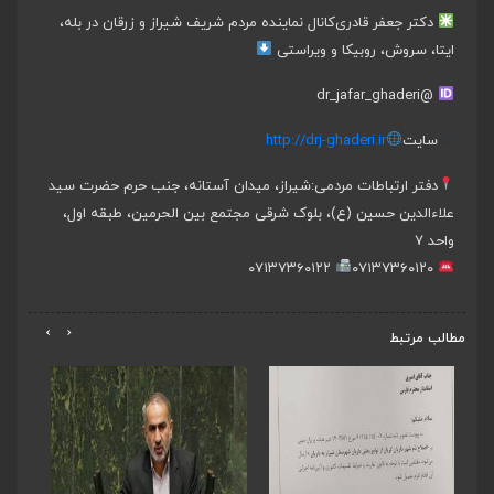
دکتر جعفر قادری
کانال نماینده مردم شریف شیراز و زرقان در بله،
ایتا، سروش، روبیکا و ویراستی
@dr_jafar_ghaderi
سایت
http://drj-ghaderi.ir
دفتر ارتباطات مردمی:
شیراز، میدان آستانه، جنب حرم حضرت سید
علاءالدین حسین (ع)، بلوک شرقی مجتمع بین الحرمین، طبقه اول،
واحد ۷
۰۷۱۳۷۳۶۰۱۲۲
۰۷۱۳۷۳۶۰۱۲۰
›
‹
مطالب مرتبط