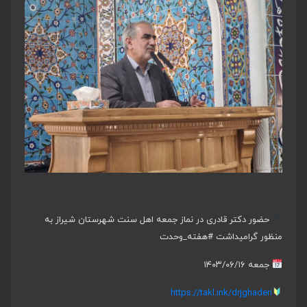
حضور دکتر قادری در نماز جمعه اهل سنت شهرستان شیراز به
منظور گرامیداشت
#هفته_وحدت
جمعه ۱۴۰۳/۰۶/۱۶
https://takl.ink/drjghaderi