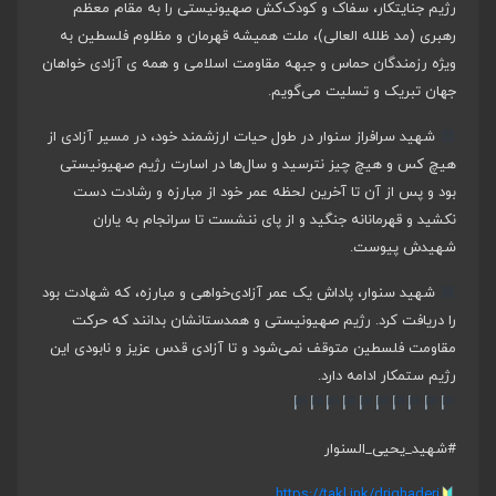
رژیم جنایتکار، سفاک و کودک‌کش صهیونیستی را به مقام معظم
رهبری (مد ظلله العالی)، ملت همیشه قهرمان و مظلوم فلسطین به
ویژه رزمندگان حماس و جبهه مقاومت اسلامی و همه ی آزادی خواهان
جهان تبریک و تسلیت می‌گویم.
شهید سرافراز سنوار در طول حیات ارزشمند خود، در مسیر آزادی از
هیچ کس و هیچ چیز نترسید و سال‌ها در اسارت رژیم صهیونیستی
بود و پس از آن تا آخرین لحظه عمر خود از مبارزه و رشادت دست
نکشید و قهرمانانه جنگید و از پای ننشست تا سرانجام به یاران
شهیدش پیوست.
شهید سنوار، پاداش یک عمر آزادی‌خواهی و مبارزه، که شهادت بود
را دریافت کرد. رژیم صهیونیستی و همدستانشان بدانند که حرکت
مقاومت فلسطین متوقف نمی‌شود و تا آزادی قدس عزیز و نابودی این
رژیم ستمکار ادامه دارد.
#شهید_یحیی_السنوار
https://takl.ink/drjghaderi