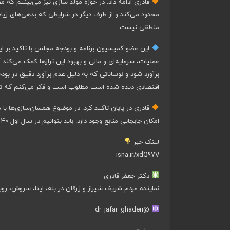
قادری ادامه داد: در حوزه مولد سازی نیز می‌بینیم که 
محدود می‌کند و از طرف دیگر در شرایطی که بدهی‌های زیاد
منطقی نیست.
این عضو کمیسیون برنامه و بودجه مجلس با تاکید بر 
عملیات، سرمایه‌ای و مالی و بهبود این ترازها کمک می‌ک
برآورد شود و نوساناتی که به دلیل عدم برآورد دقیق در بود
اقتصادی دیده‌ شده است مطلوب است و فکر می‌کنم که تلاش
قادری در پایان تاکید کرد: در موضوع همسان‌سازی‌ها با م
امکان جابجایی منابع وجود دارد. باید بتوانیم در سال اول ۴۰ درصد همسان‌سازی حقوق بازنشستگان با شاغلین را اجرا کنیم.
لینک خبر
isna.ir/xdQ97V
دکتر جعفر قادری
نماینده مردم شریف شیراز و زرقان در بله، ایتا، سروش، روب
@dr_jafar_ghaderi