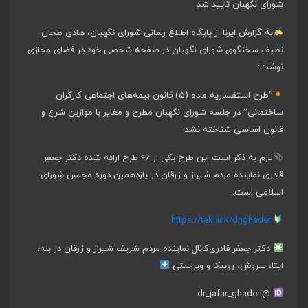
شورای نگهبان تایید شد
به گزارش ایرنا از پایگاه اطلاع رسانی شورای نگهبان، هادی طحان
نظیف سخنگوی شورای نگهبان در صفحه شخصی خود در فضای مجازی
نوشت:
”طرح استفساریه ماده (۵) قانون بیمه‌های اجتماعی کارگران
ساختمانی” در جلسه شورای نگهبان مطرح و مغایر با موازین شرع و
قانون اساسی شناخته نشد.
لازم به ذکر است این طرح یکی از ۹۶ طرح ارائه
شده دکتر جعفر
قادری نماینده مردم شیراز و زرقان در یازدهمین دوره مجلس شورای
اسلامی است.
https://takl.ink/drjghaderi
دکتر جعفر قادری
کانال نماینده مردم شریف شیراز و زرقان در بله،
ایتا، سروش، روبیکا و ویراستی
@dr_jafar_ghaderi