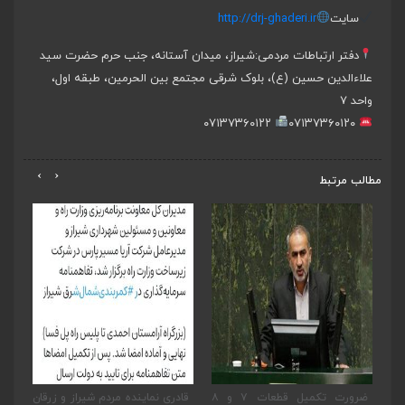
سایت
http://drj-ghaderi.ir
دفتر ارتباطات مردمی:
شیراز، میدان آستانه، جنب حرم حضرت سید
علاءالدین حسین (ع)، بلوک شرقی مجتمع بین الحرمین، طبقه اول،
واحد ۷
۰۷۱۳۷۳۶۰۱۲۲
۰۷۱۳۷۳۶۰۱۲۰
›
‹
مطالب مرتبط
یر
ضرورت تکمیل قطعات ۷ و ۸
قادری نماینده مردم شیراز و زرقان
پی