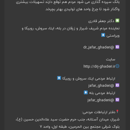
بانک سپرده گذاری می شود مردم هم توقع دارند تسهیلات بیشتری
واگذار شود تا چرخ واحد های تولیدی بهتر بچرخد.
دکتر جعفر قادری
نماینده مردم شریف شیراز و زرقان در بله، ایتا، سروش، روبیکا و
ویراستی
@dr_jafar_ghaderi
سایت
http://drj-ghaderi.ir
ارتباط مردمی ایتا، سروش و روبیکا
@jafar_ghaderi
ارتباط مردمی بله
@jafar_ghaderii
دفتر ارتباطات مردمی:
شیراز، میدان آستانه، جنب حرم حضرت سید علاءالدین حسین (ع)،
بلوک شرقی مجتمع بین الحرمین، طبقه اول، واحد ۷