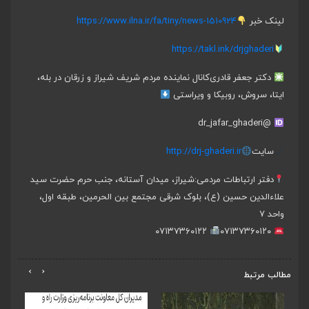
لینک خبر
https://www.ilna.ir/fa/tiny/news-1510924
https://takl.ink/drjghaderi
دکتر جعفر قادری
کانال نماینده مردم شریف شیراز و زرقان در بله،
ایتا، سروش، روبیکا و ویراستی
@dr_jafar_ghaderi
سایت
http://drj-ghaderi.ir
دفتر ارتباطات مردمی:
شیراز، میدان آستانه، جنب حرم حضرت سید
علاءالدین حسین (ع)، بلوک شرقی مجتمع بین الحرمین، طبقه اول،
واحد ۷
۰۷۱۳۷۳۶۰۱۲۲
۰۷۱۳۷۳۶۰۱۲۰
›
‹
مطالب مرتبط