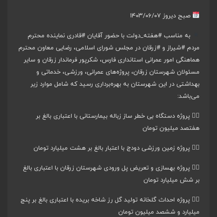
صبح دیروز ۱۴۰۳/۰۶/۰۷
به مناسب
#هفته_دولت
با حضور آقایان
#قادری
نماینده محترم
مردم
#شیراز
و
#زرقان
در مجلس شورای اسلامی، رضایی معاون محترم
هماهنگی امور عمرانی استانداری فارس، شکرپور فرماندار زرقان و سایر
مسئولان شهرستان زرقان، پروژه‌های عمرانی، ورزشی، خدماتی و
بهداشتی در این شهرستان به بهره‌برداری رسید که شامل موارد زیر
می‌باشد:
۱️⃣ پروژه دستگاه بی خطر ساز زباله بیمارستانی با اعتباری بالغ بر
هفتصد میلیون تومان
۲️⃣ پروژه زمین ورزشی دودج با اعتبار بالغ بر هشت میلیارد تومان
۳️⃣ پروژه بهسازی و تعریض پل ورودی شهرستان زرقان با اعتباری بالغ
بر شش میلیارد تومان
۴️⃣ پروژه احداث گلخانه تولید گل رز شاخه بریده با اعتباری بالغ بر پنج
میلیارد و ششصد میلیون تومان