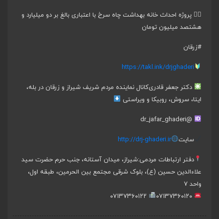
۵️⃣ پروژه احداث خانه بهداشت چاه سرخ با اعتباری بالغ بر دو میلیارد و
هشتصد میلیون تومان
#زرقان
https://takl.ink/drjghaderi
دکتر جعفر قادری
کانال نماینده مردم شریف شیراز و زرقان در بله،
ایتا، سروش، روبیکا و ویراستی
@dr_jafar_ghaderi
سایت
http://drj-ghaderi.ir
دفتر ارتباطات مردمی:
شیراز، میدان آستانه، جنب حرم حضرت سید
علاءالدین حسین (ع)، بلوک شرقی مجتمع بین الحرمین، طبقه اول،
واحد ۷
۰۷۱۳۷۳۶۰۱۲۲
۰۷۱۳۷۳۶۰۱۲۰