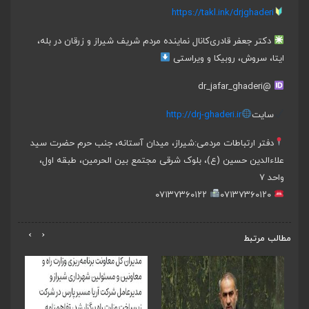
https://takl.ink/drjghaderi
دکتر جعفر قادری
کانال نماینده مردم شریف شیراز و زرقان در بله،
ایتا، سروش، روبیکا و ویراستی
@dr_jafar_ghaderi
سایت
http://drj-ghaderi.ir
دفتر ارتباطات مردمی:
شیراز، میدان آستانه، جنب حرم حضرت سید
علاءالدین حسین (ع)، بلوک شرقی مجتمع بین الحرمین، طبقه اول،
واحد ۷
۰۷۱۳۷۳۶۰۱۲۲
۰۷۱۳۷۳۶۰۱۲۰
›
‹
مطالب مرتبط