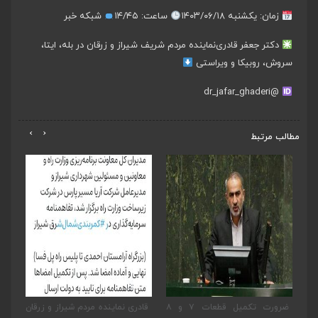
زمان: یکشنبه ۱۴۰۳/۰۶/۱۸
ساعت: ۱۴/۴۵
شبکه خبر
دکتر جعفر قادری
نماینده مردم شریف شیراز و زرقان در بله، ایتا،
سروش، روبیکا و ویراستی
@dr_jafar_ghaderi
›
‹
مطالب مرتبط
یر
ضرورت تکمیل قطعات ۷ و ۸
قادری نماینده مردم شیراز و زرقان
پی