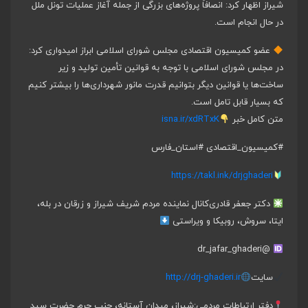
شیراز اظهار کرد: انصافاً پروژه‌های بزرگی از جمله آغاز عملیات تونل ملل
در حال انجام است.
عضو کمیسیون اقتصادی مجلس شورای اسلامی ابراز امیدواری کرد:
در مجلس شورای اسلامی با توجه به قوانین تأمین تولید و زیر
ساخت‌ها یا قوانین دیگر بتوانیم قدرت مانور شهرداری‌ها را بیشتر کنیم
که بسیار قابل تامل است.
متن کامل خبر
isna.ir/xdRTxK
#کمیسیون_اقتصادی
#استان_فارس
https://takl.ink/drjghaderi
دکتر جعفر قادری
کانال نماینده مردم شریف شیراز و زرقان در بله،
ایتا، سروش، روبیکا و ویراستی
@dr_jafar_ghaderi
سایت
http://drj-ghaderi.ir
دفتر ارتباطات مردمی:
شیراز، میدان آستانه، جنب حرم حضرت سید