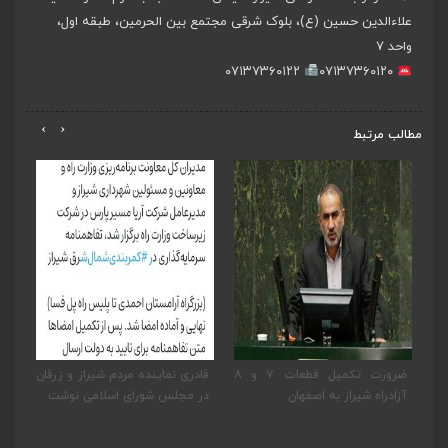
علاءالدین حسین (ع)، بلوک شرقی مجتمع بین الحرمین، طبقه اول،
واحد ۷
۰۷۱۳۷۳۶۰۱۲۲
۰۷۱۳۷۳۶۰۱۲۰
›
‹
مطالب مرتبط
یر
ضرورت تکمیل قطعات ۷ و ۸
قادری نماینده مردم شیراز و زرقان
پی
به
آزادراه شیراز به اصفهان
در مجلس شورای اسلامی نوشت
نما
بخ