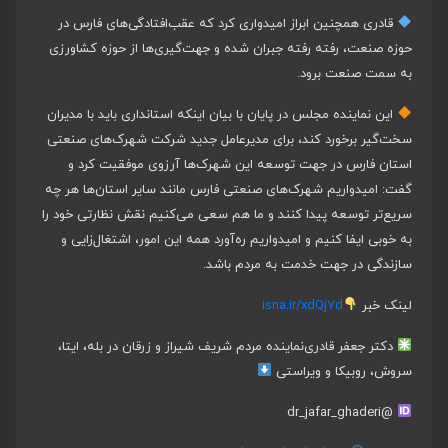
قادری همچنین ابراز امیدواری کرد که عقب‌افتادگی‌های فارس در
حوزه صنعت، رفته رفته جبران شده و جهت‌گیری‌ها از حوزه کشاورزی
به سمت صنعت برود.
این نماینده مجلس در پایان با بیان اینکه استانداری باید با مدیران
سخت‌گیر برخورد کند، برای مدیرعامل جدید شرکت شهرک‌های صنعتی
استان فارس در جهت توسعه این شهرک‌ها آرزوی موفقیت کرد و
گفت: امیدواریم شهرک‌های ‌صنعتی فارس مانند سایر استان‌ها هر چه
سریع‌تر توسعه پیدا کنند و ما هم سعی می‌کنیم نقش نظارتی خود را
به خوبی ایفا کنیم و امیدواریم ره‌آورد همه این امور، اشتغال‌زایی و
سازندگی در جهت خدمت به مردم باشد.
لینک خبر
isna.ir/xdQj7d
دکتر جعفر قادری
نماینده مردم شریف شیراز و زرقان در بله، ایتا،
سروش، روبیکا و ویراستی
@dr_jafar_ghaderi