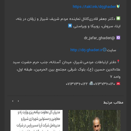
https://takl.ink/drjghaderi
دکتر جعفر قادری
کانال نماینده مردم شریف شیراز و زرقان در بله،
ایتا، سروش، روبیکا و ویراستی
@dr_jafar_ghaderi
سایت
http://drj-ghaderi.ir
دفتر ارتباطات مردمی:
شیراز، میدان آستانه، جنب حرم حضرت سید
علاءالدین حسین (ع)، بلوک شرقی مجتمع بین الحرمین، طبقه اول،
واحد ۷
۰۷۱۳۷۳۶۰۱۲۲
۰۷۱۳۷۳۶۰۱۲۰
›
‹
مطالب مرتبط