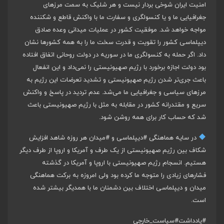
امنیت ایران شوخی بردار نیست و هر شلیک به سمت مرزهای
جغرافیایی ما و یا کنسولگری و سفارت ما با واکنش قاطع و شکننده
مواجه خواهد شد. موفقیت کشور در عملیات میدانی وعده صادق
دیپلماسی کشور را تقویت و قدرت سخت ما را به همه کشورها نشان
داد. اگر حمله به کنسولگری ما در سوریه در دولت روحانی اتفاق افتاده
بود دولت اجازه برخورد با رژیم صهیونیستی را نمی‌داد و این انفعال
باعث جری‌تر شدن رژیم صهیونیستی و تشدید تعرضات این رژیم به
مرزهای سیاسی و جغرافیایی ما می‌شد. عدم تردید در پاسخ و واکنش
سریع و مقتدرانه کشور در مقابله به مثل با رژیم صهیونیستی باعث
شد که حساب کار برای همه روشن شود.
در سایه هماهنگی
#دیپلماسی
و
#میدان
هر روزه شاهد افزایش
شکاف بین رژیم صهیونیستی از یک طرف و آمریکا و اروپا از طرف دیگر
هستیم. انسجام رژیم صهیونیستی با اروپا و آمریکا در گذشته
فشارهای زیادی را متوجه ما کرده بود ولی امروزه به برکت هماهنگی
میدان و دیپلماسی اختلاف بین دشمنان ما با همدیگر بیشتر شده
است.
#یادداشت
#سیاست_خارجی