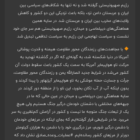
رژیم صهیونیستی گرفته شد و نه تنها به شکاف‌های سیاسی بین
ایران و عربستان دامن نزد، بلکه باعث نزدیکی این دو کشور و کاهش
رقابت‌های مخرب بین ایران و عربستان شد. در سایه همین
هماهنگی‌های دیپلماسی و میدان، رژیم صهیونیستی هم سر جای خود
نشست و سیاست تهاجمی این رژیم به سیاست تدافعی تبدیل شد.
با مجاهدت‌های رزمندگان محور مقاومت هیمنه و قدرت پوشالی
آمریکا در دنیا شکسته شد، به گونه‌ای که اگر در گذشته تهدید به
حرکت ناو هواپیمابر آمریکا به سمت یک کشور باعث سقوط دولت آن
کشور می‌شد در شرایط جدید انصارالله یمن و رزمندگان محور مقاومت،
جرأت و جسارت حمله موشکی به ناو هواپیمابر آیزنهاور را پیدا کردند و
بدون اینکه آب از آب تکان بخورد، این ناو را از منطقه دور کردند. در
سایه هماهنگی بین دیپلماسی و میدان در عین حالی که ما در
جبهه‌های مختلفی با دشمنان خودمان درگیر جنگ هستیم ولی هیچ
یک از تبعات جنگ متوجه ما نیست و کشور در آرامش کم‌نظیری به سر
می‌برد. ما در شرایطی قرار گرفته‌ایم که بجای اینکه در مرزهای خودمان
با دشمن درگیر شویم، مرز درگیری خود را با دشمن به هزاران کیلومتر
دورتر از مرزهای کشور رسانده‌ایم.
#عملیات_وعده_صادق
نشان داد که