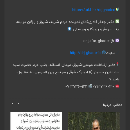
https://takl.ink/drjghaderi
دکتر جعفر قادری
کانال نماینده مردم شریف شیراز و زرقان در بله،
ایتا، سروش، روبیکا و ویراستی
@dr_jafar_ghaderi
سایت
http://drj-ghaderi.ir
دفتر ارتباطات مردمی:
شیراز، میدان آستانه، جنب حرم حضرت سید
علاءالدین حسین (ع)، بلوک شرقی مجتمع بین الحرمین، طبقه اول،
واحد ۷
۰۷۱۳۷۳۶۰۱۲۲
۰۷۱۳۷۳۶۰۱۲۰
›
‹
مطالب مرتبط