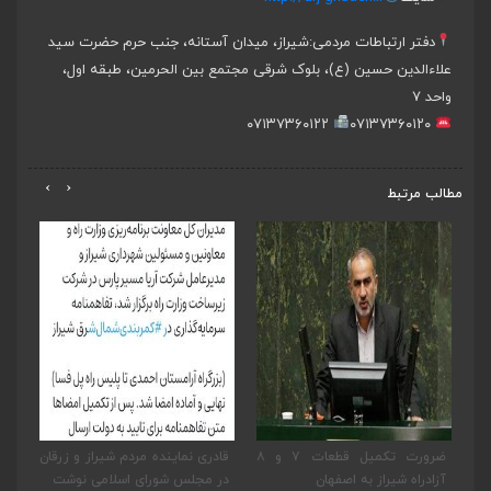
دفتر ارتباطات مردمی:
شیراز، میدان آستانه، جنب حرم حضرت سید
علاءالدین حسین (ع)، بلوک شرقی مجتمع بین الحرمین، طبقه اول،
واحد ۷
۰۷۱۳۷۳۶۰۱۲۲
۰۷۱۳۷۳۶۰۱۲۰
›
‹
مطالب مرتبط
یر
ضرورت تکمیل قطعات ۷ و ۸
قادری نماینده مردم شیراز و زرقان
پی
به
آزادراه شیراز به اصفهان
در مجلس شورای اسلامی نوشت
نما