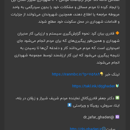
اسلامی ادامه داد: مرکز ارتباطات مردمی ۱۳۷ شهرداری شیراز امکان این
را ایجاد کرده تا مردم مسائل و مشکلات خود را بدون سردرگمی به واحد
مربوطه مراجعه یا اطلاع دهند، همچنین شهروندان می‌توانند از جزئیات
و اقدامات شهرداری در محل سکونت خود مطلع شوند.
قادری بیان کرد: نحوه گزارش‌گیری سیستم و ارزیابی کار مدیران
شهرداری و همین‌طور پیگیری‌های که برای مردم انجام می‌شود جای
امیدواری است که مردم می‌دانند کار و دغدغه آن‌ها تا رسیدن به
نتیجه پیگیری می‌شود که این کار ارزشمند توسط مجموعه شهرداری
انجام می‌شوند.
لینک خبر
https://iranmbc.ir/?p=75989
https://takl.ink/drjghaderi
دکتر جعفر قادری
کانال نماینده مردم شریف شیراز و زرقان در بله،
ایتا، سروش، روبیکا و ویراستی
@dr_jafar_ghaderi
سایت
http://drj-ghaderi.ir