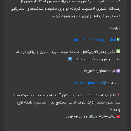
شورای اسلامی و مهندس محمد فرخ‌زاده معاون استاندار فارس از
رصدخانه شهری
#مشهد،
کارخانه نوآوری مشهد و شرکت‌های استارتاپی
مستقر در کارخانه نوآوری مشهد بازدید کردند.
#بازدید
https://takl.ink/drjghaderi
دکتر جعفر قادری
کانال نماینده مردم شریف شیراز و زرقان در بله،
ایتا، سروش، روبیکا و ویراستی
@dr_jafar_ghaderi
سایت
http://drj-ghaderi.ir
دفتر ارتباطات مردمی:
شیراز، میدان آستانه، جنب حرم حضرت سید
علاءالدین حسین (ع)، بلوک شرقی مجتمع بین الحرمین، طبقه اول،
واحد ۷
۰۷۱۳۷۳۶۰۱۲۲
۰۷۱۳۷۳۶۰۱۲۰