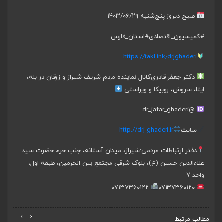
صبح دیروز پنج‌شنبه ۱۴۰۳/۰۶/۲۹
#کمیسیون_اقتصادی
#استان_فارس
https://takl.ink/drjghaderi
دکتر جعفر قادری
کانال نماینده مردم شریف شیراز و زرقان در بله،
ایتا، سروش، روبیکا و ویراستی
@dr_jafar_ghaderi
سایت
http://drj-ghaderi.ir
دفتر ارتباطات مردمی:
شیراز، میدان آستانه، جنب حرم حضرت سید
علاءالدین حسین (ع)، بلوک شرقی مجتمع بین الحرمین، طبقه اول،
واحد ۷
۰۷۱۳۷۳۶۰۱۲۲
۰۷۱۳۷۳۶۰۱۲۰
›
‹
مطالب مرتبط