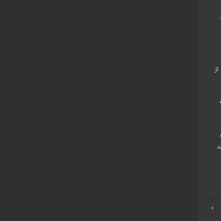
از
د
›