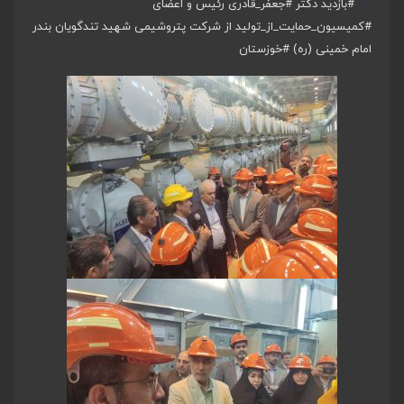
#بازدید
دکتر
#جعفر_قادری
رئیس و اعضای
#کمیسیون_حمایت_از_تولید
از شرکت پتروشیمی شهید تندگویان بندر
امام خمینی (ره)
#خوزستان