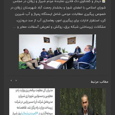
دیدار و گفتگوی دک قادری نماینده مردم شیراز و زرقان در مجلس
شورای اسلامی با اعضای شورا و بخشدار رحمت آباد شهرستان زرقان در
خصوص پیگیری مطالبات مردمی شامل ایستگاه پمپاژ و آب شیرین
کن، استقرار ادارات برای پیگیری امور، رهاسازی آب از سد درودزن،
مشکلات زیرساختی شبکه برق، روکش و تعریض آسفالت معابر و …
›
‹
مطالب مرتبط