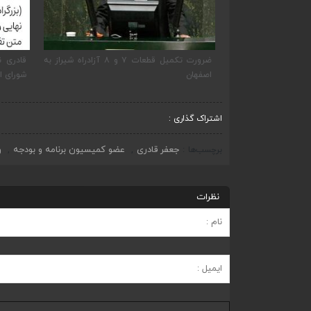
ایر نمایندگان شیراز
ضرورت تکمیل قطعات ۷ و ۸ آزادراه شیراز به
قادری ن
اصفهان
شورای ا
اشتراک گذاری :
جعفر قادری
عضو کمیسیون برنامه و بودجه
و
برچسب‌ها
,
,
نظرات