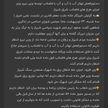
دستورالعمل تهاتر آب با آب و آب با فاضلاب توسط وزیر نیرو برای
اجرای طرح های فاضلاب شرق شیراز
به گزارش خبرنگار خانه ملت، جعفر قادری در نشست علنی امروز (
سه شنبه، ۲۳ اردییهشت ماه) مجلس شورای اسلامی در تذکری
شفاهی گفت: صعود تیم فجر شهید سپاسی شیراز را به لیگ برتر به
این عزیزان تبریک گفته و برای آنها آرزوی موفقیت دارم.
نماینده مردم شیراز و زرقان در مجلس ادامه داد: از وزیر نیرو انتظار
داریم که دستورالعمل تهاتر آب با آب و آب با فاضلاب را سریعتر ابلاغ
کنند تا قابل استفاده باشد چراکه سالهاست به مردم محلات شرق
شیراز برای اجرای طرح های فاضلاب قول داده شده ولی اقدام نشده
انتظار داریم اقدام کنند.
وی افزود: اجرای خط انتقال برق به شهرک صنعتی سنگ شیراز
توسط وزیر قول داده شده، انتظار داریم که توانیر، توزیع برق شیراز
اقدام کند که مشکل این شهرک حل شود.
قادری خطاب به رئیس سازمان برنامه و بودجه بیان کرد: انتظار داریم
که در صدور مجوز ماده ۵۶ تعدادی از جاده ها که از سال قبل باقی
مانده و مشکل قانونی داشت را تصویب کنند که ما بتوانیم از این
ظرفیت قانونی استفاده بکنیم.