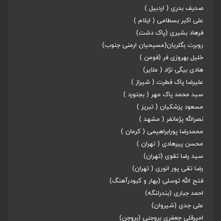
صدیف بدری ( اردبیل )
علی اکبر بسطامی ( ایلام )
فرهاد بشیری (پاک دشت)
روبرت بگلریان(مسیحیان ارمنی جنوب)
خلیل بهروزی فر (فومن )
هادی بیگی نژاد ( ملایر)
علیرضا پاک فطرت ( شیراز )
سید محمد پاک مهر ( بجنورد )
مسعود پزشکیان ( تبریز )
نصرالله پژمانفر ( مشهد )
محمدرضا پورابراهیمی ( کرمان )
محسن پیرهادی ( تهران )
سید رضا تقوی (تهران)
رضا تقی پور انوری ( تهران)
فتح الله توسلی (بهار و کبودرآهنگ)
احمد جباری (بندرلنگه)
علی جدی (شیروان)
امیرقلی جعفری بروجنی (بروجن)