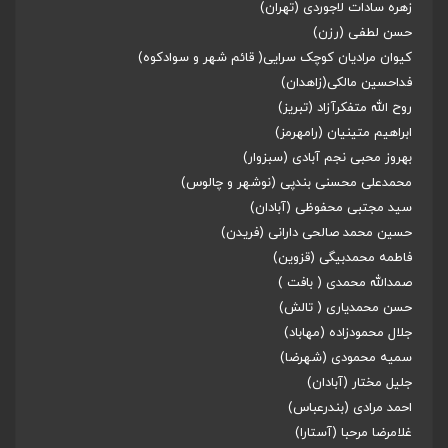
زهره سادات لاجوردی (تهران)
حسن لطفی (رزن)
کیوان مرادیان کوچک سرایی( قائم شهر و سوادکوه)
فداحسین مالکی(زاهدان)
روح الله متفکرآزاد (تبریز)
ابراهیم متینیان (رامهرمز)
بهروز محبی نجم آبادی (سبزوار)
محمدعلی محسنی بندپی (نوشهر و چالوس)
سید مجتبی محفوظی (آبادان)
حسین محمد صالحی دارانی (فریدن)
فاطمه محمدبیگی (قزوین)
صمدالله محمدی ( بافت )
حسن محمدیاری ( تالش)
جلال محمودزاده (مهاباد)
سمیه محمودی (شهرضا)
جلیل مختار (آبادان)
احمد مرادی (بندرعباس)
غلامرضا مرحبا (آستارا)