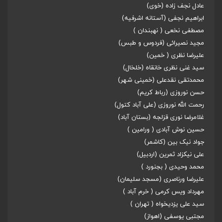
عادل نجف زاده (خوی)
ابراهیم نجفی (آستانه اشرفیه)
مصطفی نخعی ( نهبندان )
مجید نصیرائی (فردوس و طبس)
علیرضا نظری ( خمین)
سید غنی نظری خانقاه (خلخال)
محمدتقی نقدعلی (خمینی شهر)
حسن نوروزی (رباط کریم)
رحمت الله نوروزی (علی آباد کتول)
غلامرضا نوری قزلجه (بستان آباد)
حسین نوش آبادی ( ورامین )
جواد نیک بین (کاشمر)
علی نیکزاد ثمرین (اردبیل)
محمد وحیدی ( بجنورد )
علیرضا ورناصری (مسجد سلیمان)
مهرداد ویس کرمی ( خرم آباد )
سید علی یزدیخواه ( تهران )
مجتبی یوسفی (اهواز)