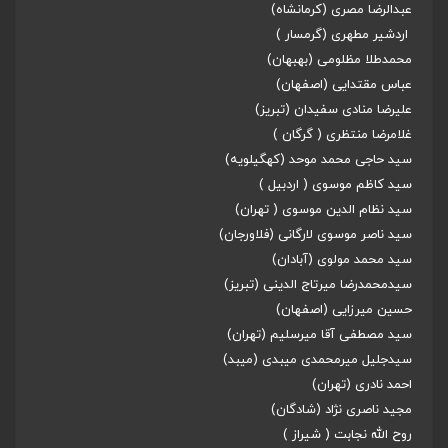
عبدالرضا مصری (کرمانشاه)
اردشیر مطهری (گرمسار )
محمدطلا مظلومی (بهبهان)
عباس مقتدایی (اصفهان)
علیرضا منادی سفیدان (تبریز)
غلامرضا منتظری ( گرگان )
سید حاجی محمد موحد (کهگیلویه)
سید کاظم موسوی ( اردبیل )
سید نظام الدین موسوی ( تهران)
سید ناصر موسوی لارگانی (فلاورجان)
سید محمد مولوی (آبادان)
سیدمحمدرضا میرتاج الدینی (تبریز)
حسین میرزایی (اصفهان)
سید مصطفی آقا میرسلیم (تهران)
سیدجلیل میرمحمدی میبدی (میبد)
احمد نادری (تهران)
مجید ناصری نژاد (شادگان)
روح الله نجابت ( شیراز )