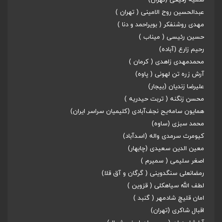
سمیه رفیعی (تهران)
عبدالحسین روح الامینی ( تهران )
مهدی روشنفکر ( بویراحمد و دنا )
حسین رئیسی ( میناب )
رحیم زارع (آباده)
محمدمهدی زاهدی ( کرمان )
آرش زره تن لهونی ( پاوه)
علیرضا زندیان (بیجار)
محسن زنگنه ( تربت حیدریه )
همایون سامه‌یح نجف‌آبادی (کلیمیان سراسر ایران)
محمد سبزی (ساوه)
کیومرث سرمدی واله (اسدآباد)
معین الدین سعیدی (چابهار)
اصغر سلیمی ( سمیرم )
رمضانعلی سنگدوینی ( گرگان و آق قلا)
لطف الله سیاهکلی ( قزوین )
امان قلیچ شادمهر ( گنبد )
اقبال شاکری (تهران)