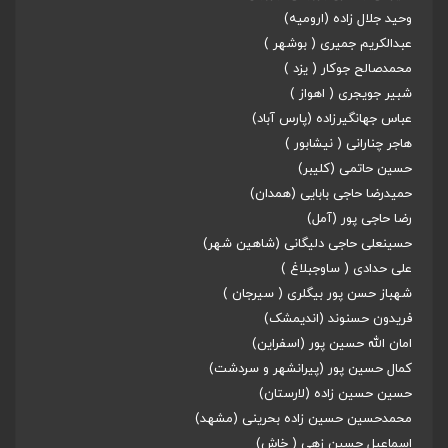
وحید جلال زاده (ارومیه)
عبدالکریم جمیری ( بوشهر )
محمدصالح جوکار ( یزد )
شبیر جویجری ( اهواز )
عباس جهانگیرزاده (پارس آباد)
هاجر چنارانی ( نیشابور )
حسین حاتمی (کلیبر)
حمیدرضا حاجی بابایی (همدان)
رضا حاجی پور (آمل)
حسینعلی حاجی دلیگانی (شاهین شهر)
علی حدادی ( ساوجبلاغ )
شهباز حسن پور بیگلری ( سیرجان )
فریدون حسنوند (اندیمشک)
امان الله حسین پور (اسفراین)
کمال حسین پور (پیرانشهر و سردشت)
حسین حسین زاده (لارستان)
محمدحسین حسین زاده بحرینی (مشهد)
اسماعیل حسین زهی ( خاش)