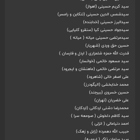
سید کریم حسینی (اهواز)
سیدشمس الدین حسینی (تنکابن و رامسر)
سیدالبرز حسینی (خدابنده)
سیدجواد حسینی کیا (سنقرو کلیایی)
سیدمرتضی حسینی میانه ( میانه )
حسین حق وردی (شهریار)
قدرت الله حمزه شلمزاری ( اردل و فارسان )
سید مسعود خاتمی (خوانسار)
سید مرتضی خاتمی (ماهنشان و ایجرود)
علی اصغر خانی (شاهرود)
محمد خدابخشی (الیگودرز)
حسین خسروی (بیرجند)
علی خضریان (تهران)
محمدرضا دشتی اردکانی (اردکان)
سید کاظم دلخوش ( صومعه سرا )
احمد دنیامالی ( انزلی )
حبیب الله دهمرده (زابل و زهک)
سید سلمان ذاکر ( ارومیه)