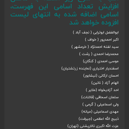
افزایش تعداد اسامی این فهرست،
اسامی اضافه شده به انتهای لیست
افزوده خواهد شد
ابوالفضل ابوترابی ( نجف آباد )
اکبر احمدپور ( خواف )
سید لفته احمدنژاد ( خرمشهر )
محمدرضا احمدی ( رشت )
موسی احمدی ( کنگان)
اسفندیار اختیاری (نماینده زرتشتیان)
احسان ارکانی (نیشابور)
الهام آزاد ( نائین)
احد آزادیخواه (‌ملایر )
سلمان اسحاقی (قائنات)
ولی اسماعیلی ( گرمی )
مهدی اسماعیلی (میانه)
ذبیح الله اعظمی (جیرفت)
عزت الله اکبری تالارپشتی (تهران)