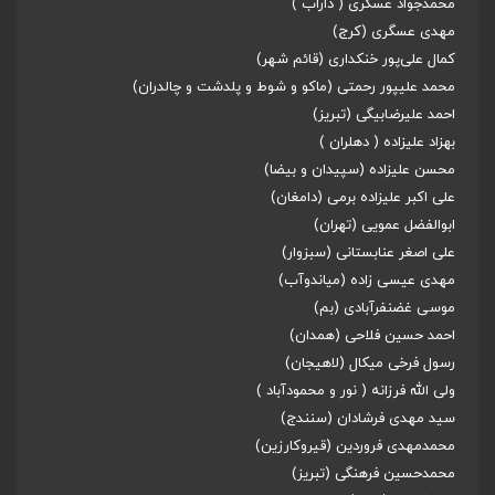
محمدجواد عسکری ( داراب )
مهدی عسگری (کرج)
کمال علی‌پور خنکداری (قائم شهر)
محمد علیپور رحمتی (ماکو و شوط و پلدشت و چالدران)
احمد علیرضابیگی (تبریز)
بهزاد علیزاده ( دهلران )
محسن علیزاده (سپیدان و بیضا)
علی اکبر علیزاده برمی (دامغان)
ابوالفضل عمویی (تهران)
علی اصغر عنابستانی (سبزوار)
مهدی عیسی زاده (میاندوآب)
موسی غضنفرآبادی (بم)
احمد حسین فلاحی (همدان)
رسول فرخی میکال (لاهیجان)
ولی الله فرزانه ( نور و محمودآباد )
سید مهدی فرشادان (سنندج)
محمدمهدی فروردین (قیروکارزین)
محمدحسین فرهنگی (تبریز)