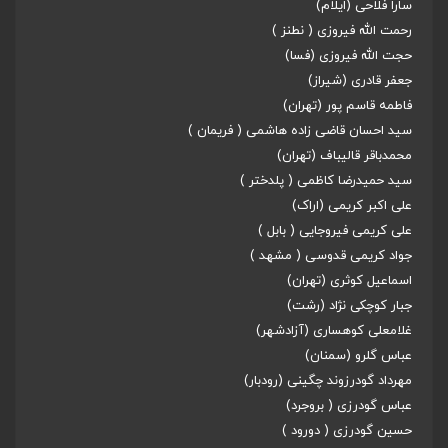
سارا فلاحی (ایلام)
رحمت الله فیروزی ( نطنز )
حجت الله فیروزی (فسا)
جعفر قادری (شیراز)
فاطمه قاسم پور (تهران)
سید احسان قاضی زاده هاشمی ( فریمان )
محمدباقر قالیباف (تهران)
سید حمیدرضا کاظمی ( پلدختر )
علی اکبر کریمی (اراک)
علی کریمی فیروجایی ( بابل )
جواد کریمی قدوسی ( مشهد )
اسماعیل کوثری (تهران)
جبار کوچکی نژاد (رشت)
غلامعلی کوهساری (آزادشهر)
عباس گلرو (سمنان)
مهرداد گودرزوند چگینی (رودبار)
عباس گودرزی ( بروجرد)
حسین گودرزی ( دورود )