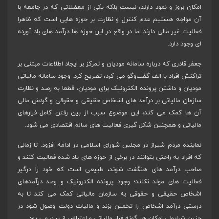
امکان بروز و نمود دارند، نیست بلکه یکی از معضلاتی که در جامعه با
آن مواجه هستیم عدم کنترل و نظارت بر حوزه هایی است که ظاهرا
فعالیت غیر مالی دارند اما در واقع در این حوزه ها درآمد های باد آورده
ای وجود دارد.
جعفر قادری که درباره سامانه مودیان و تمرکز بر ایجاد اطلاعات مبتنی بر
تراکنش افراد با الف گفت‌‌وگو می کرد، تصریح کرد: وجود سامانه مالیاتی
مودیان و داشتن پرونده الکترونیک برای مودیان، قطعا به رصد و نظارت
سازمان مالیاتی بر درآمد های اشخاص حقیقی و حقوقی و گردش مالی
آن ها کمک می کند، این موضوع سبب از بین رفتن کامل فرارهای
مالیاتی و همچنین شکل گیری فعالیت های سالم اقتصادی می شود.
نماینده مردم شیراز در مجلس شورای اسلامی در ادامه افزود: تا زمانی
که افراد به راحتی بتوانند در برخی از حوزه های یاد شده فعالیت کنند و
صاحب درآمد های هنگفت شوند، طبیعی است که خود را درگیر
فعالیت های مولد نکنند؛ وجود پرونده الکترونیک و رصد درآمدهای
اشخاص حقیقی و حقوقی به سازمان مالیاتی کمک می کند تا به
درستی درآمد اشخاص را تخمین بزند و مالیات دولت وصول شود در
چنین شرایطی امکان هر گونه فرار مالیاتی و اعتراض از بین می رود.