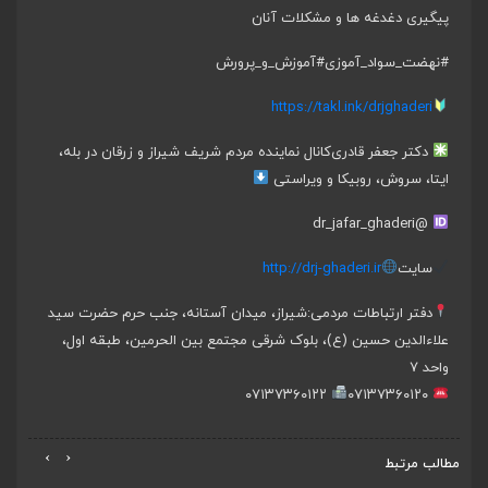
پیگیری دغدغه ها و مشکلات آنان
#نهضت_سواد_آموزی
#آموزش_و_پرورش
https://takl.ink/drjghaderi
دکتر جعفر قادری
کانال نماینده مردم شریف شیراز و زرقان در بله،
ایتا، سروش، روبیکا و ویراستی
@dr_jafar_ghaderi
سایت
http://drj-ghaderi.ir
دفتر ارتباطات مردمی:
شیراز، میدان آستانه، جنب حرم حضرت سید
علاءالدین حسین (ع)، بلوک شرقی مجتمع بین الحرمین، طبقه اول،
واحد ۷
۰۷۱۳۷۳۶۰۱۲۲
۰۷۱۳۷۳۶۰۱۲۰
›
‹
مطالب مرتبط