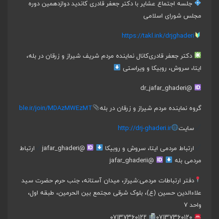
جلسه اجتماع عشایر با دکتر جعفر قادری کاندید دوازدهمین دوره
مجلس شورای اسلامی
https://takl.ink/drjghaderi
دکتر جعفر قادری
کانال نماینده مردم شریف شیراز و زرقان در بله،
ایتا، سروش، روبیکا و ویراستی
@dr_jafar_ghaderi
گروه نماینده مردم شیراز و زرقان در بله
ble.ir/join/MDAzMWEzMT
سایت
http://drj-ghaderi.ir
ارتباط مردمی ایتا، سروش و روبیکا
@jafar_ghaderi
ارتباط
مردمی بله
@jafar_ghaderii
دفتر ارتباطات مردمی:
شیراز، میدان آستانه، جنب حرم حضرت سید
علاءالدین حسین (ع)، بلوک شرقی مجتمع بین الحرمین، طبقه اول،
واحد ۷
۰۷۱۳۷۳۶۰۱۲۲
۰۷۱۳۷۳۶۰۱۲۰