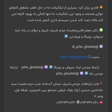
قادری بیان کرد: بسیاری از تشکیلات ما در حال حاضر مشغول کارهای
موازی هستند و وجود این تشکیلات نه تنها کمکی به بهبود کارها نمی
کند بلکه باعث کند شدن سیستم اداری کشور شده است.
دکتر جعفر قادری
نماینده مردم شریف شیراز و زرقان در بله، ایتا،
سروش، روبیکا و ویراستی
@dr_jafar_ghaderi
سایت
http://drj-ghaderi.ir
ارتباط مردمی ایتا، سروش و روبیکا
@jafar_ghaderi
ارتباط
مردمی بله
@jafar_ghaderii
دفتر ارتباطات مردمی:
شیراز، میدان آستانه، جنب حرم حضرت سید
علاءالدین حسین (ع)، بلوک شرقی مجتمع بین الحرمین، طبقه اول،
واحد ۷
۰۷۱۳۷۳۶۰۱۲۲
۰۷۱۳۷۳۶۰۱۲۰