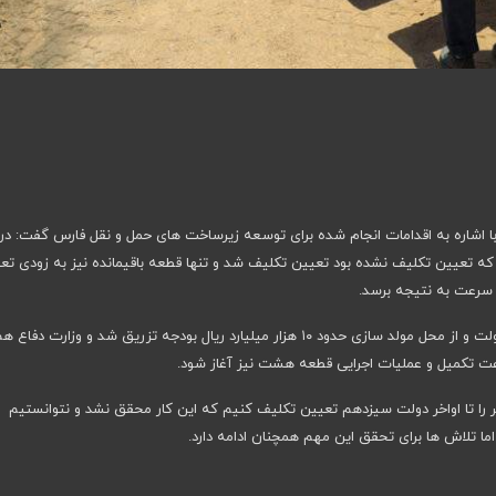
ا اشاره به اقدامات انجام شده برای توسعه زیرساخت های حمل و نقل فارس گفت: در 
ی شیراز – بوشهر که تعیین تکلیف نشده بود تعیین تکلیف شد و تنها قطعه باقیمانده نیز به زودی ت
قادری افزود: به آزادراه شیراز – اقلید – یزد هم توسط دولت و از محل مولد سازی حدود ۱۰ هزار میلیارد ریال بودجه تزریق شد و وزارت دفاع 
عت تکمیل و عملیات اجرایی قطعه هشت نیز آغاز شود.
هر را تا اواخر دولت سیزدهم تعیین تکلیف کنیم که این کار محقق نشد و نتوانستیم