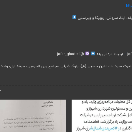
htt
له، ایتا، سروش، روبیکا و ویراستی
ارتباط مردمی بله
@jafar_ghaderii
ضرت سید علاءالدین حسین (ع)، بلوک شرقی مجتمع بین الحرمین، طبقه اول، واحد ۷
‹