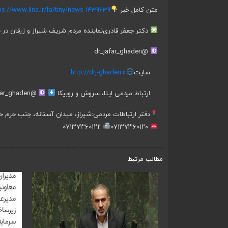
متن کامل خبر
ps://www.ilna.ir/fa/tiny/news-1439639
دکتر جعفر قادری
نماینده مردم شریف شیراز و زرقان در ب
@dr_jafar_ghaderi
سایت
http://drj-ghaderi.ir
ارتباط مردمی ایتا، سروش و روبیکا
@jafar_ghaderi
دفتر ارتباطات مردمی:
شیراز، میدان آستانه، جنب حرم ح
۰۷۱۳۷۳۶۰۱۲۲
۰۷۱۳۷۳۶۰۱۲۰
مطالب مرتبط