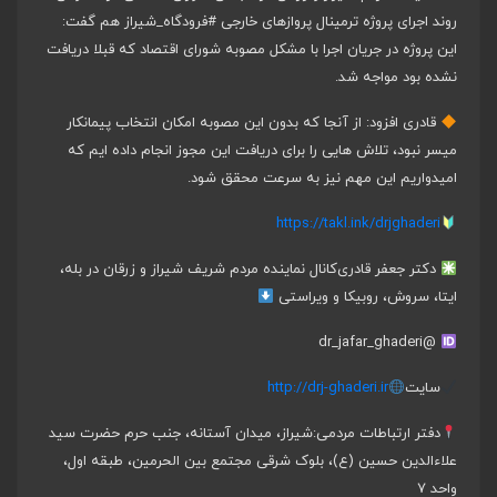
روند اجرای پروژه ترمینال پروازهای خارجی
#فرودگاه_شیراز
هم گفت:
این پروژه در جریان اجرا با مشکل مصوبه شورای اقتصاد که قبلا دریافت
نشده بود مواجه شد.
قادری افزود: از آنجا که بدون این مصوبه امکان انتخاب پیمانکار
میسر نبود، تلاش هایی را برای دریافت این مجوز انجام داده ایم که
امیدواریم این مهم نیز به سرعت محقق شود.
https://takl.ink/drjghaderi
دکتر جعفر قادری
کانال نماینده مردم شریف شیراز و زرقان در بله،
ایتا، سروش، روبیکا و ویراستی
@dr_jafar_ghaderi
سایت
http://drj-ghaderi.ir
دفتر ارتباطات مردمی:
شیراز، میدان آستانه، جنب حرم حضرت سید
علاءالدین حسین (ع)، بلوک شرقی مجتمع بین الحرمین، طبقه اول،
واحد ۷