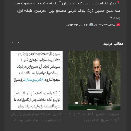
دفتر ارتباطات مردمی:
شیراز، میدان آستانه، جنب حرم حضرت سید
علاءالدین حسین (ع)، بلوک شرقی مجتمع بین الحرمین، طبقه اول،
واحد ۷
۰۷۱۳۷۳۶۰۱۲۲
۰۷۱۳۷۳۶۰۱۲۰
›
‹
مطالب مرتبط
یر
ضرورت تکمیل قطعات ۷ و ۸
قادری نماینده مردم شیراز و زرقان
پی
به
آزادراه شیراز به اصفهان
در مجلس شورای اسلامی نوشت
نما
بخ