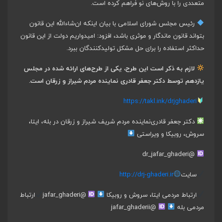
متعددی را با روش‌های نو فراهم کرده است.
رئیس مجلس شورای اسلامی با بیان اینکه ان‌شاء‌الله این قانون
بتواند قانون ماندگار و موثری باشد، افزود: امیدواریم دولت از این قانون
حداکثر استفاده را برای حل مشکل تولیدکنندگان ببرد.
لازم به ذکر است این طرح، یکی از طرح‌های ارائه شده در مجلس
یازدهم توسط دکتر جعفر قادری نماینده مردم شیراز و زرقان است.
https://takl.ink/drjghaderi
دکتر جعفر قادری
نماینده مردم شریف شیراز و زرقان در بله، ایتا،
سروش، روبیکا و ویراستی
@dr_jafar_ghaderi
سایت
http://drj-ghaderi.ir
ارتباط مردمی ایتا، سروش و روبیکا
@jafar_ghaderi
ارتباط
مردمی بله
@jafar_ghaderii