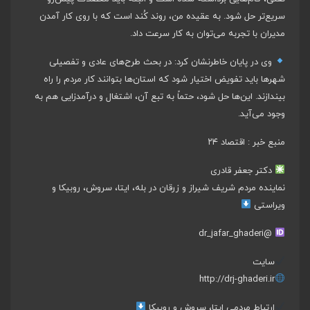
سریع‌تر حل شود. به عقیده من، روند کُند است که با روی کار آمدن
مدیران با تجربه می‌توان به کار سرعت داد.
وی در پایان خاطرنشان کرد: در بحث طرح‌های عادی و تفصیلی
شهر‌ها باید تفویض اختیار شود که استان‌ها بتوانند کار مردم را راه
بیندازند. این‌ها حل شود، حتماً به تبع آن، اشتغال و درآمدزایی هم به
وجود می‌آید.
منبع خبر : اقتصاد ۲۴
دکتر جعفر قادری
نماینده مردم شریف شیراز و زرقان در بله، ایتا، سروش، روبیکا و
ویراستی
@dr_jafar_ghaderi
سایت
http://drj-ghaderi.ir
ارتباط مردمی ایتا، سروش و روبیکا