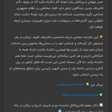
مدیر جهادی و پرتلاش باید نمونه کار داشته باشد که در وجود دکتر
قالیباف چنین دیدگاهی تبلور دارد، افراد مختلفی در نظام جمهوری
اسلامی تأیید صلاحیت شده‌اند اما درعین‌حال باید توجه داشت اندک
تفاوتی بین کاندیداها در سرنوشت ملت ایران تغییرات بسیاری ایجاد
خواهد کرد.
این نماینده مجلس درباره شخصیت قالیباف افزود: ایشان در هر
شرایطی کار کرده‌اند و امتحان خود را در سختی‌ها به‌خوبی پس داده‌اند.
ایشان هم نباید از تخریب‌ها هراسی داشته باشند، البته همه ما
اشکالاتی داریم و هر کس دیکته‌ای می‌نویسد ممکن است غلط هم
داشته باشد. اما الآن مسئله اصلی این است که قطار کشور در ریل
گذاری درستی ادامه یابد و مسیر شهید رئیسی برای تحقق وعده‌های او
به درستی انتخاب شود.
لینک خبر
mshrgh.ir/1609333
https://takl.ink/drjghaderi
دکتر جعفر قادری
کانال نماینده مردم شریف شیراز و زرقان در بله،
ایتا، سروش، روبیکا و ویراستی