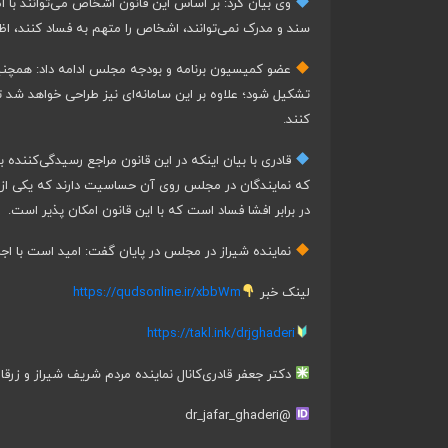
وی بیان کرد: بر اساس این قانون اشخاص می‌توانند با اطم
سند و مدرک نمی‌توانند، اشخاص را متهم به فساد کنند، اظه
عضو کمیسیون برنامه و بودجه مجلس ادامه داد: همچنین
تشکیل شود؛ علاوه بر این سامانه‌ای نیز طراحی خواهد شد تا 
کنند.
قادری با بیان اینکه در این قانون مراجع رسیدگی‌کنند
که نمایندگان در مجلس روی آن حساسیت دارند که یکی از ا
در برابر افشا فساد است که با این قانون امکان پذیر است.
نماینده شیراز در مجلس در پایان گفت: امید است با اجرا
لینک خبر
https://qudsonline.ir/xbbWm
https://takl.ink/drjghaderi
دکتر جعفر قادری
کانال نماینده مردم شریف شیراز و زرقا
@dr_jafar_ghaderi