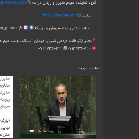
گروه نماینده مردم شیراز و زرقان در بله
in/MDAzMWEzMT
سایت
http://drj-ghaderi.ir
ارتباط مردمی ایتا، سروش و روبیکا
@jafar_ghaderi
دفتر ارتباطات مردمی:
شیراز، میدان آستانه، جنب حرم ح
۰۷۱۳۷۳۶۰۱۲۲
۰۷۱۳۷۳۶۰۱۲۰
مطالب مرتبط