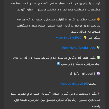
قوانین را برای روسای اتحادیه‌های صنفی توضیح دهد و اتحادیه‌ها هم
موضوعات و سوالات مورد نظر و درخواست‌هایشان را مطرح کردند.
حجت جوانمردی افزود: با نظرات مشورتی امیدواریم که هر چه
سریعتر موارد موجود در قانون نظام صنفی اصلاح شود و مشکلات
صنوف به حداقل برسد.
لینک خبر
www.irna.ir/xjRQQt
https://takl.ink/drjghaderi
دکتر جعفر قادری
کانال نماینده مردم شریف شیراز و زرقان در بله،
ایتا، سروش، روبیکا و ویراستی
@dr_jafar_ghaderi
سایت
http://drj-ghaderi.ir
دفتر ارتباطات مردمی:
شیراز، میدان آستانه، جنب حرم حضرت سید
علاءالدین حسین (ع)، بلوک شرقی مجتمع بین الحرمین، طبقه اول،
واحد ۷