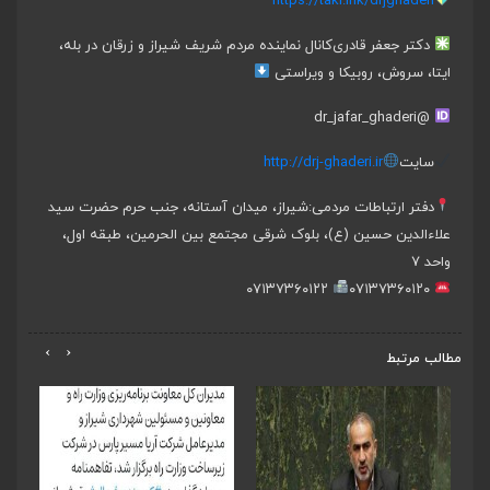
https://takl.ink/drjghaderi
دکتر جعفر قادری
کانال نماینده مردم شریف شیراز و زرقان در بله،
ایتا، سروش، روبیکا و ویراستی
@dr_jafar_ghaderi
سایت
http://drj-ghaderi.ir
دفتر ارتباطات مردمی:
شیراز، میدان آستانه، جنب حرم حضرت سید
علاءالدین حسین (ع)، بلوک شرقی مجتمع بین الحرمین، طبقه اول،
واحد ۷
۰۷۱۳۷۳۶۰۱۲۲
۰۷۱۳۷۳۶۰۱۲۰
›
‹
مطالب مرتبط