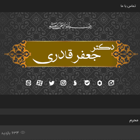
تماس با ما
 محرم
634 بازدید